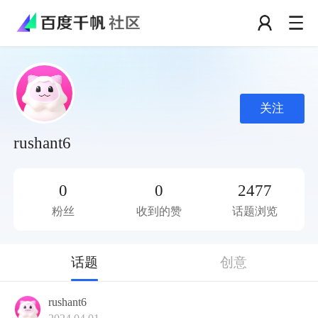
关注
rushant6
0
0
2477
粉丝
收到的赞
话题浏览
话题
创意
rushant6