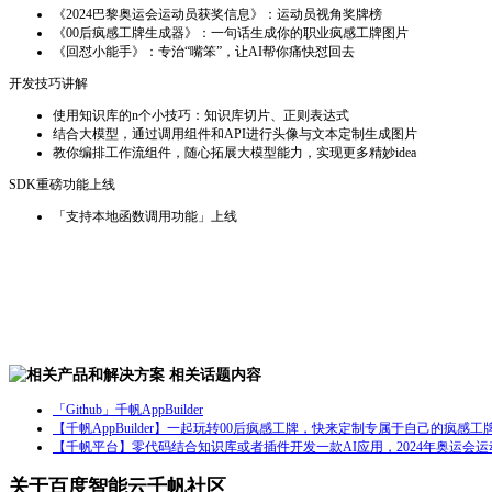
《2024巴黎奥运会运动员获奖信息》：运动员视角奖牌榜
《00后疯感工牌生成器》：一句话生成你的职业疯感工牌图片
《回怼小能手》：专治“嘴笨”，让AI帮你痛快怼回去
开发技巧讲解
使用知识库的n个小技巧：知识库切片、正则表达式
结合大模型，通过调用组件和API进行头像与文本定制生成图片
教你编排工作流组件，随心拓展大模型能力，实现更多精妙idea
SDK重磅功能上线
「支持本地函数调用功能」上线
相关话题内容
「Github」千帆AppBuilder
【千帆AppBuilder】一起玩转00后疯感工牌，快来定制专属于自己的疯感工
【千帆平台】零代码结合知识库或者插件开发一款AI应用，2024年奥运会
关于百度智能云千帆社区