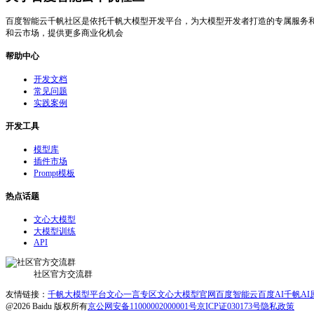
百度智能云千帆社区是依托千帆大模型开发平台，为大模型开发者打造的专属服务
和云市场，提供更多商业化机会
帮助中心
开发文档
常见问题
实践案例
开发工具
模型库
插件市场
Prompt模板
热点话题
文心大模型
大模型训练
API
社区官方交流群
友情链接：
千帆大模型平台
文心一言专区
文心大模型官网
百度智能云
百度AI
千帆A
@2026 Baidu 版权所有
京公网安备11000002000001号
京ICP证030173号
隐私政策