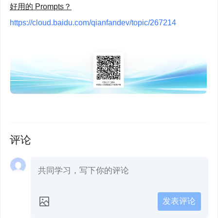
好用的 Prompts？
https://cloud.baidu.com/qianfandev/topic/267214
评论
发表评论