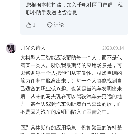
您根据本帖指路，加入千帆社区用户群，私
聊小助手发送收货信息
1
评论
月光の诗人
2023.09.14
大模型人工智能应该帮助每一个人，而不是代
替某一类人。所以我最期待的应用场景是，可
以帮助每一个人把他们从重复性、枯燥单调的
脑力任务中脱离出来，让每一个人都能找到自
己适合的职业或兴趣。也就是当汽车发明出来
后，从来的马夫现在可以驾驶汽车去更远的地
方，甚至边驾驶汽车边听着自己喜欢的歌，而
不是因为汽车的发明而陷入了困苦之中。

回到具体期待的应用场景，例如繁重的资料整