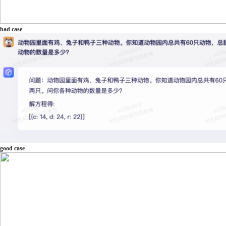
bad case
good case