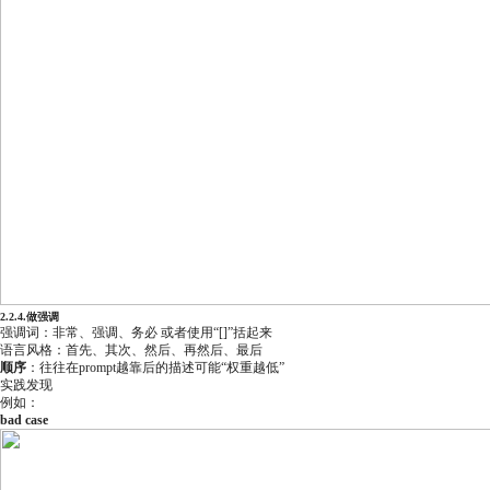
2.2.4.做强调
强调词：非常、强调、务必 或者使用“[]”括起来
语言风格：首先、其次、然后、再然后、最后
顺序
：往往在prompt越靠后的描述可能“权重越低”
实践发现
例如：
bad case