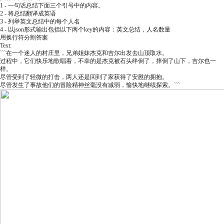
1 - 一句话总结下面三个引号中的内容。
2 - 将总结翻译成英语
3 - 列举英文总结中的每个人名
4 - 以json形式输出包括以下两个key的内容：英文总结，人名数量
用换行符分割答案
Text:
```在一个迷人的村庄里，兄弟姐妹杰克和吉尔出发去山顶取水。
过程中，它们快乐地歌唱着，不幸的是杰克被石头绊倒了，摔倒了山下，吉尔也一
样。
尽管受到了轻微的打击，两人还是回到了家获得了安慰的拥抱。
尽管发生了事故他们的冒险精神丝毫没有减弱，愉快地继续探索。```