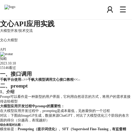
文心API应用实践
大模型开发
/
技术交流
文心大模型
API
知欧
2023.10.18
15146
看过
一、接口调用
千帆平台使用-->>
千帆大模型调用文心接口教程
<<--
二、prompt
1、介绍
Prompt可以看作是一种新型的用户界面，它利用自然语言的方式，将用户的需求直接
传达给模型
大模型应用开发过程中prompt的重要性：
在大模型应用开发过程中，prompting是成本最低，见效最快的一个过程
对比：下图由
ImageGP
生成，数据来源ChatGPT，对比了大模型优化三个阶段的各方
面的得分（分越高，表现越好）
综合表现对比图：
横坐标是：
Prompting（提示词优化）、SFT（Supervised Fine-Tuning，有监督精