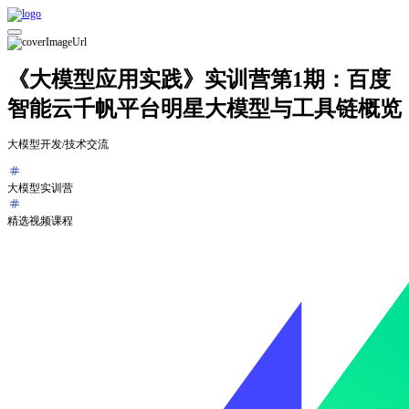
《大模型应用实践》实训营第1期：百度
智能云千帆平台明星大模型与工具链概览
大模型开发
/
技术交流
大模型实训营
精选视频课程