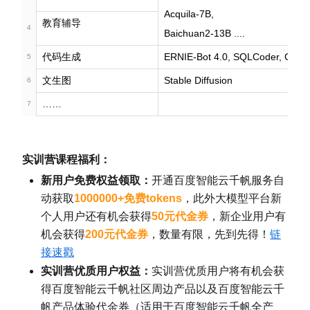
Acquila-7B,
教育辅导
4
Baichuan2-13B ....
代码生成
ERNIE-Bot 4.0, SQLCoder, Code L
5
文生图
Stable Diffusion 
6
……
7
实训营课程福利：
新用户免费权益领取：
开通百度智能云千帆服务自
动获取
1000000+免费tokens
，此外大模型平台新
个人用户还有机会获得
50元代金券
，新企业用户有
机会获得
200元代金券
，数量有限，先到先得！
链
接速戳
实训营优质用户权益：
实训营优质用户将有机会获
得百度智能云千帆社区周边产品以及百度智能云千
帆产品体验代金券（适用于百度智能云千帆全产