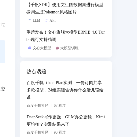
【千帆SDK】使用文生图数据集进行模型
微调生成Pokemon风格图片
LLM
API
看过
重磅发布！文心旗舰大模型ERNIE 4.0 Tur
bo现可支持精调
文心大模型
大模型训练
热点话题
百度千帆Token Plan实测：一份订阅共享
型应
多款模型，24组实测告诉你什么活儿该给
谁
百度千帆社区
67
看过
DeepSeek写作更强，GLM办公更稳，Kimi
更均衡？实测结果来了
百度千帆社区
90
看过