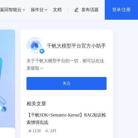
返回智能云
操作台
文档
发布话题
登录/注册
个人中心
千帆大模型平台官方小助手
消息中心
关于千帆大模型平台的一切，都可以在这
里获取～
退出登录
关注
相关文章
【千帆SDK+Semantic-Kernel】RAG知识检
索增强实战
LLM
API