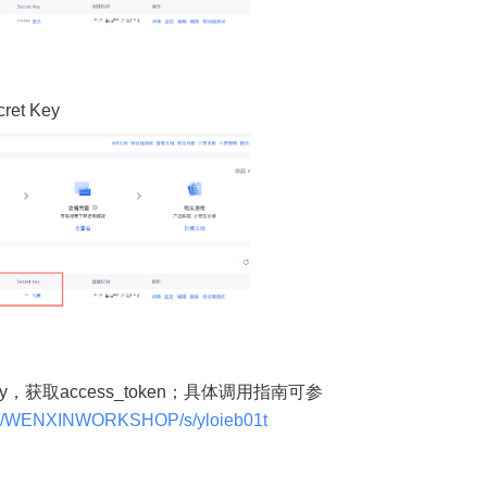
ret Key
Key，获取access_token；具体调用指南可参
/doc/WENXINWORKSHOP/s/yloieb01t