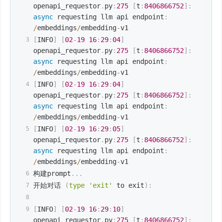
openapi_requestor
.
py
:
275
[
t
:
8406866752
]
:
async
 requesting llm api endpoint
:
/
embeddings
/
embedding
-
v1
[
INFO
]
[
02
-
19
16
:
29
:
04
]
openapi_requestor
.
py
:
275
[
t
:
8406866752
]
:
async
 requesting llm api endpoint
:
/
embeddings
/
embedding
-
v1
[
INFO
]
[
02
-
19
16
:
29
:
04
]
openapi_requestor
.
py
:
275
[
t
:
8406866752
]
:
async
 requesting llm api endpoint
:
/
embeddings
/
embedding
-
v1
[
INFO
]
[
02
-
19
16
:
29
:
05
]
openapi_requestor
.
py
:
275
[
t
:
8406866752
]
:
async
 requesting llm api endpoint
:
/
embeddings
/
embedding
-
v1
构建prompt
.
.
.
开始对话 
(
type
'exit'
 to exit
)
:
[
INFO
]
[
02
-
19
16
:
29
:
10
]
openapi_requestor
.
py
:
275
[
t
:
8406866752
]
: