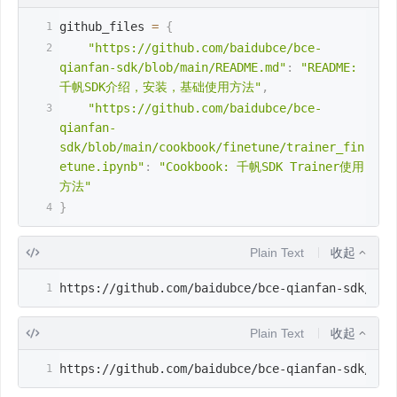
github_files 
=
{
"https://github.com/baidubce/bce-
qianfan-sdk/blob/main/README.md"
:
"README: 
千帆SDK介绍，安装，基础使用方法"
,
"https://github.com/baidubce/bce-
qianfan-
sdk/blob/main/cookbook/finetune/trainer_fin
etune.ipynb"
:
"Cookbook: 千帆SDK Trainer使用
方法"
}
Plain Text
收起
https://github.com/baidubce/bce-qianfan-sdk/blo
Plain Text
收起
https://github.com/baidubce/bce-qianfan-sdk/blo