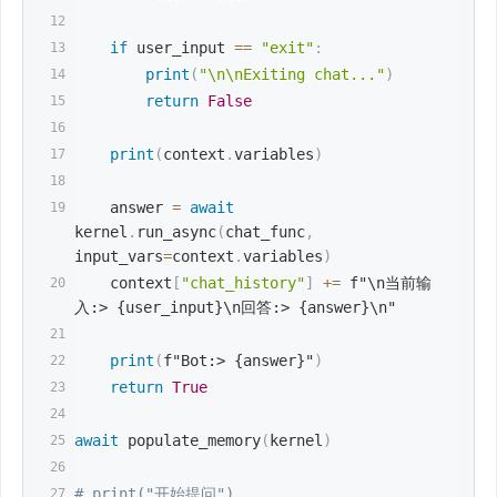
if
 user_input 
==
"exit"
:
print
(
"\n\nExiting chat..."
)
return
False
print
(
context
.
variables
)
    answer 
=
await
kernel
.
run_async
(
chat_func
,
input_vars
=
context
.
variables
)
    context
[
"chat_history"
]
+=
f"\n当前输
入:> {user_input}\n回答:> {answer}\n"
print
(
f"Bot:> {answer}"
)
return
True
await
 populate_memory
(
kernel
)
# print("开始提问")