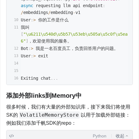
async
 requesting llm api endpoint
:
/
embeddings
/
embedding
-
v1
User
:
>
 你的工作是什么
我叫
[
"\u6211\u540d\u5b57\u53eb\u505a\u5c0f\u5ea
6"
]
，欢迎使用我的服务。
Bot
:
>
 我是一名百度员工，负责回答用户的问题。
User
:
>
 exit
Exiting chat
.
.
.
添加外部links到Memory中
很多时候，我们有大量的外部知识库，接下来我们将使用
VolatileMemoryStore
SK的
以用于加载外部链接： 
例如我们添加千帆SDK的repo：
Python
收起