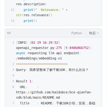
res
.
description
)
print
(
"  Relevance: "
+
str
(
res
.
relevance
)
)
print
(
)
Python
收起
[
INFO
]
[
02
-
19
16
:
29
:
52
]
openapi_requestor
.
py
:
275
[
t
:
8406866752
]
:
async
 requesting llm api endpoint
:
/
embeddings
/
embedding
-
v1
==
==
==
==
==
==
==
==
==
==
==
==
==
=
Query
:
 我希望整体了解千帆SDK，有什么办法？
Result 
1
:
  URL
:
:
https
:
//
github
.
com
/
baidubce
/
bce
-
qianfan
-
sdk
/
blob
/
main
/
README
.
md
  Title    
:
 README
:
 千帆SDK介绍，安装，基础