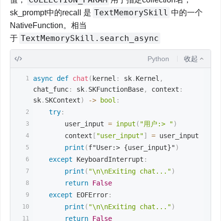
TextMemorySkill
sk_prompt中的recall 是
中的一个
NativeFunction。相当
TextMemorySkill.search_async
于
Python
收起
async
def
chat
(
kernel
:
 sk
.
Kernel
,
chat_func
:
 sk
.
SKFunctionBase
,
 context
:
sk
.
SKContext
)
-
>
bool
:
try
:
        user_input 
=
input
(
"用户:> "
)
        context
[
"user_input"
]
=
 user_input
print
(
f"User:> {user_input}"
)
except
 KeyboardInterrupt
:
print
(
"\n\nExiting chat..."
)
return
False
except
 EOFError
:
print
(
"\n\nExiting chat..."
)
return
False