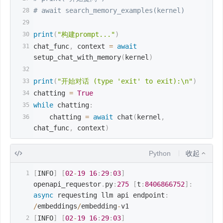
# await search_memory_examples(kernel)
print
(
"构建prompt..."
)
chat_func
,
 context 
=
await
setup_chat_with_memory
(
kernel
)
print
(
"开始对话 (type 'exit' to exit):\n"
)
chatting 
=
True
while
 chatting
:
    chatting 
=
await
 chat
(
kernel
,
chat_func
,
 context
)
Python
收起
[
INFO
]
[
02
-
19
16
:
29
:
03
]
openapi_requestor
.
py
:
275
[
t
:
8406866752
]
:
async
 requesting llm api endpoint
:
/
embeddings
/
embedding
-
v1
[
INFO
]
[
02
-
19
16
:
29
:
03
]