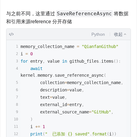
SaveReferenceAsync
与之前不同，这里通过
将数据
和引用来源reference 分开存储
Python
收起
memory_collection_name 
=
"QianfanGithub"
i 
=
0
for
 entry
,
 value 
in
 github_files
.
items
(
)
:
await
kernel
.
memory
.
save_reference_async
(
        collection
=
memory_collection_name
,
        description
=
value
,
        text
=
value
,
        external_id
=
entry
,
        external_source_name
=
"GitHub"
,
)
    i 
+=
1
print
(
"  已添加 {} saved"
.
format
(
i
)
)