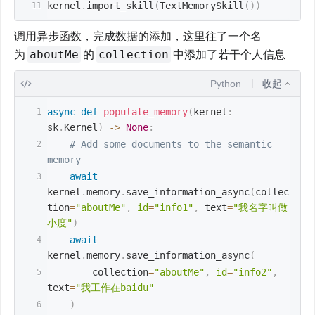
kernel
.
import_skill
(
TextMemorySkill
(
)
)
调用异步函数，完成数据的添加，这里往了一个名
aboutMe
collection
为
的
中添加了若干个人信息
Python
收起
async
def
populate_memory
(
kernel
:
sk
.
Kernel
)
-
>
None
:
# Add some documents to the semantic 
memory
await
kernel
.
memory
.
save_information_async
(
collec
tion
=
"aboutMe"
,
id
=
"info1"
,
 text
=
"我名字叫做
小度"
)
await
kernel
.
memory
.
save_information_async
(
        collection
=
"aboutMe"
,
id
=
"info2"
,
text
=
"我工作在baidu"
)