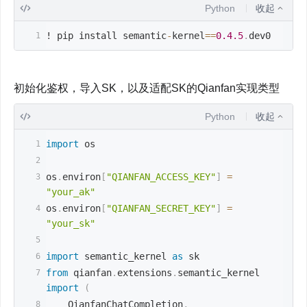
Python
收起
! pip install semantic
-
kernel
==
0.4
.5
.
dev0
初始化鉴权，导入SK，以及适配SK的Qianfan实现类型
Python
收起
import
 os 
os
.
environ
[
"QIANFAN_ACCESS_KEY"
]
=
"your_ak"
os
.
environ
[
"QIANFAN_SECRET_KEY"
]
=
"your_sk"
import
 semantic_kernel 
as
 sk
from
 qianfan
.
extensions
.
semantic_kernel 
import
(
    QianfanChatCompletion
,