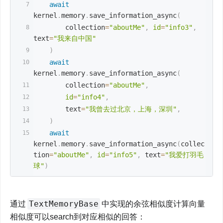
await
kernel
.
memory
.
save_information_async
(
        collection
=
"aboutMe"
,
id
=
"info3"
,
text
=
"我来自中国"
)
await
kernel
.
memory
.
save_information_async
(
        collection
=
"aboutMe"
,
id
=
"info4"
,
        text
=
"我曾去过北京，上海，深圳"
,
)
await
kernel
.
memory
.
save_information_async
(
collec
tion
=
"aboutMe"
,
id
=
"info5"
,
 text
=
"我爱打羽毛
球"
)
TextMemoryBase
通过
中实现的余弦相似度计算向量
相似度可以search到对应相似的回答：