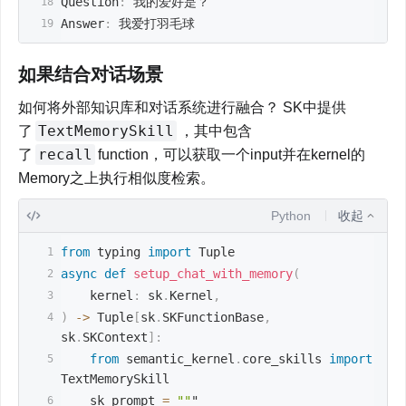
Question
:
 我的爱好是？
Answer
:
 我爱打羽毛球
如果结合对话场景
如何将外部知识库和对话系统进行融合？ SK中提供
TextMemorySkill
了
，其中包含
recall
了
function，可以获取一个input并在kernel的
Memory之上执行相似度检索。
Python
收起
from
 typing 
import
 Tuple
async
def
setup_chat_with_memory
(
    kernel
:
 sk
.
Kernel
,
)
-
>
 Tuple
[
sk
.
SKFunctionBase
,
sk
.
SKContext
]
:
from
 semantic_kernel
.
core_skills 
import
TextMemorySkill
    sk_prompt 
=
""
"