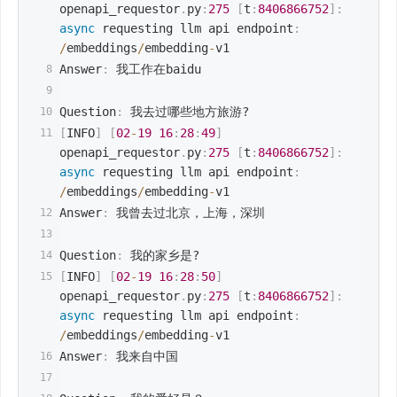
openapi_requestor
.
py
:
275
[
t
:
8406866752
]
:
async
 requesting llm api endpoint
:
/
embeddings
/
embedding
-
v1
Answer
:
 我工作在baidu
Question
:
 我去过哪些地方旅游?
[
INFO
]
[
02
-
19
16
:
28
:
49
]
openapi_requestor
.
py
:
275
[
t
:
8406866752
]
:
async
 requesting llm api endpoint
:
/
embeddings
/
embedding
-
v1
Answer
:
 我曾去过北京，上海，深圳
Question
:
 我的家乡是?
[
INFO
]
[
02
-
19
16
:
28
:
50
]
openapi_requestor
.
py
:
275
[
t
:
8406866752
]
:
async
 requesting llm api endpoint
:
/
embeddings
/
embedding
-
v1
Answer
:
 我来自中国