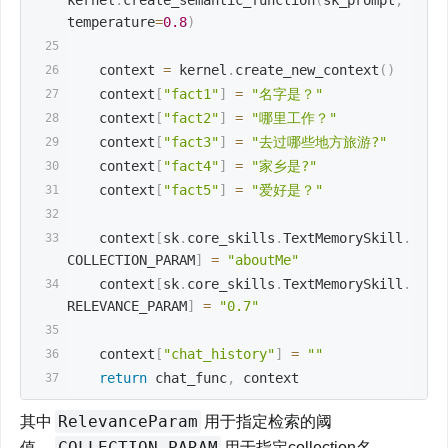
temperature
=
0.8
)
    context 
=
 kernel
.
create_new_context
(
)
    context
[
"fact1"
]
=
"名字是？"
    context
[
"fact2"
]
=
"哪里工作？"
    context
[
"fact3"
]
=
"去过哪些地方旅游?"
    context
[
"fact4"
]
=
"家乡是?"
    context
[
"fact5"
]
=
"爱好是？"
    context
[
sk
.
core_skills
.
TextMemorySkill
.
COLLECTION_PARAM
]
=
"aboutMe"
    context
[
sk
.
core_skills
.
TextMemorySkill
.
RELEVANCE_PARAM
]
=
"0.7"
    context
[
"chat_history"
]
=
""
return
 chat_func
,
 context
RelevanceParam
其中
用于指定检索的阈
COLLECTION_PARAM
值，
用于指定collection名，