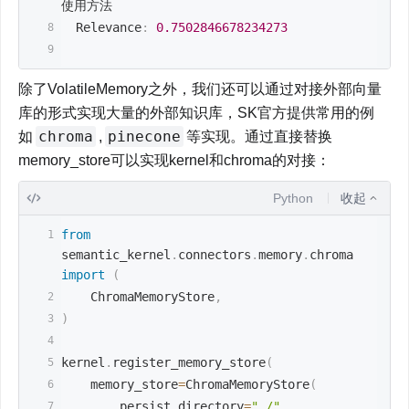
使用方法
  Relevance
:
0.7502846678234273
除了VolatileMemory之外，我们还可以通过对接外部向量
库的形式实现大量的外部知识库，SK官方提供常用的例
chroma
pinecone
如
,
等实现。通过直接替换
memory_store可以实现kernel和chroma的对接：
Python
收起
from
semantic_kernel
.
connectors
.
memory
.
chroma 
import
(
    ChromaMemoryStore
,
)
kernel
.
register_memory_store
(
    memory_store
=
ChromaMemoryStore
(
        persist_directory
=
"./"