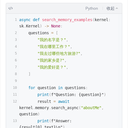
Python
收起
async
def
search_memory_examples
(
kernel
:
sk
.
Kernel
)
-
>
None
:
    questions 
=
[
"我的名字是？"
,
"我在哪里工作？"
,
"我去过哪些地方旅游?"
,
"我的家乡是?"
,
"我的爱好是？"
,
]
for
 question 
in
 questions
:
print
(
f"Question: {question}"
)
        result 
=
await
kernel
.
memory
.
search_async
(
"aboutMe"
,
question
)
print
(
f"Answer: 
{result[0].text}\n"
)