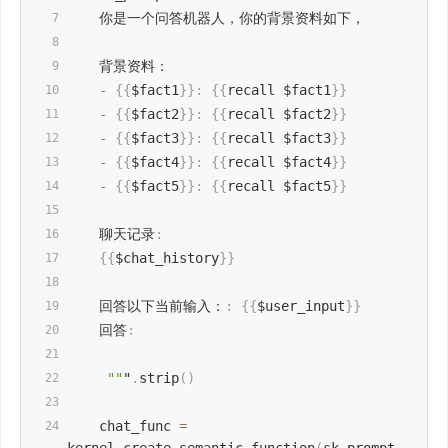
    你是一个问答机器人，你的背景资料如下，
    背景资料：
-
{
{
$fact1
}
}
:
{
{
recall $fact1
}
}
-
{
{
$fact2
}
}
:
{
{
recall $fact2
}
}
-
{
{
$fact3
}
}
:
{
{
recall $fact3
}
}
-
{
{
$fact4
}
}
:
{
{
recall $fact4
}
}
-
{
{
$fact5
}
}
:
{
{
recall $fact5
}
}
    聊天记录
:
{
{
$chat_history
}
}
    回答以下当前输入：
:
{
{
$user_input
}
}
    回答
:
""
"
.
strip
(
)
    chat_func 
=
kernel
.
create_semantic_function
(
sk_prompt
,