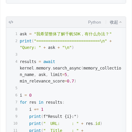
Python
收起
ask 
=
"我希望整体了解千帆SDK，有什么办法？"
print
(
"===========================\n"
+
"Query: "
+
 ask 
+
"\n"
)
results 
=
await
kernel
.
memory
.
search_async
(
memory_collectio
n_name
,
 ask
,
 limit
=
5
,
min_relevance_score
=
0.7
)
i 
=
0
for
 res 
in
 results
:
    i 
+=
1
print
(
f"Result {i}:"
)
print
(
"  URL:     : "
+
 res
.
id
)
print
(
"  Title    : "
+