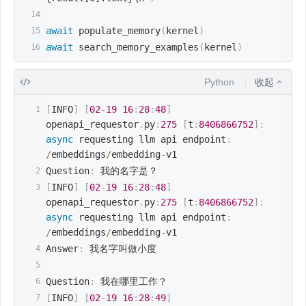
await
 populate_memory
(
kernel
)
await
 search_memory_examples
(
kernel
)
Python
收起
[
INFO
]
[
02
-
19
16
:
28
:
48
]
openapi_requestor
.
py
:
275
[
t
:
8406866752
]
:
async
 requesting llm api endpoint
:
/
embeddings
/
embedding
-
v1
Question
:
 我的名字是？
[
INFO
]
[
02
-
19
16
:
28
:
48
]
openapi_requestor
.
py
:
275
[
t
:
8406866752
]
:
async
 requesting llm api endpoint
:
/
embeddings
/
embedding
-
v1
Answer
:
 我名字叫做小度
Question
:
 我在哪里工作？
[
INFO
]
[
02
-
19
16
:
28
:
49
]