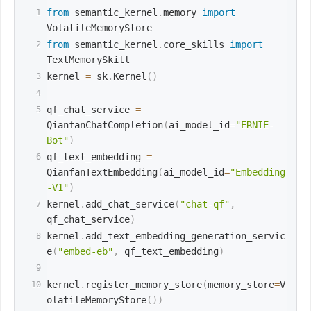
from
 semantic_kernel
.
memory 
import
VolatileMemoryStore
from
 semantic_kernel
.
core_skills 
import
TextMemorySkill
kernel 
=
 sk
.
Kernel
(
)
qf_chat_service 
=
QianfanChatCompletion
(
ai_model_id
=
"ERNIE-
Bot"
)
qf_text_embedding 
=
QianfanTextEmbedding
(
ai_model_id
=
"Embedding
-V1"
)
kernel
.
add_chat_service
(
"chat-qf"
,
qf_chat_service
)
kernel
.
add_text_embedding_generation_servic
e
(
"embed-eb"
,
 qf_text_embedding
)
kernel
.
register_memory_store
(
memory_store
=
V
olatileMemoryStore
(
)
)