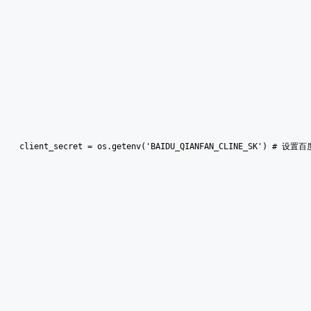
client_secret = os.getenv('BAIDU_QIANFAN_CLINE_SK') # 设置