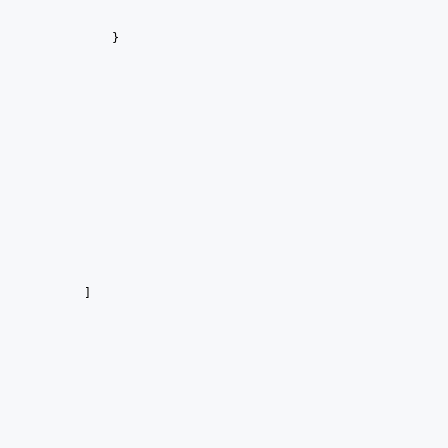
            }
        ]