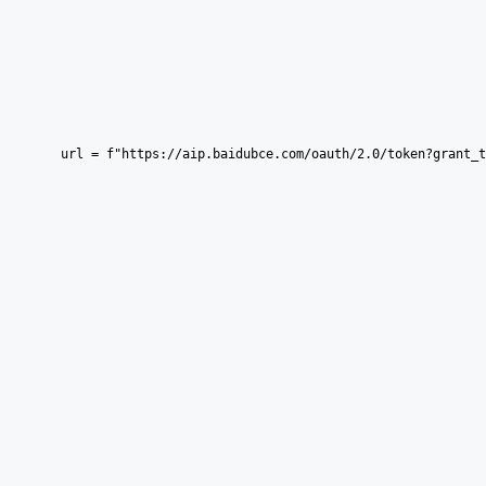
    url = f"https://aip.baidubce.com/oauth/2.0/token?grant_t