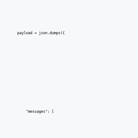
    payload = json.dumps({
        "messages": [