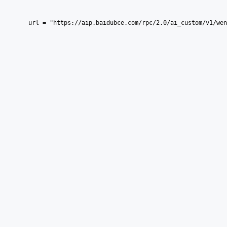
    url = "https://aip.baidubce.com/rpc/2.0/ai_custom/v1/wen