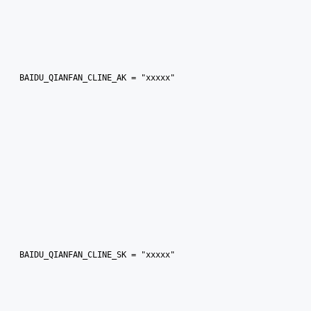
BAIDU_QIANFAN_CLINE_AK = "xxxxx"
BAIDU_QIANFAN_CLINE_SK = "xxxxx"