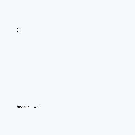
    })
    headers = {