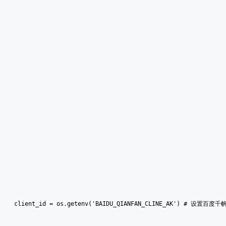
client_id = os.getenv('BAIDU_QIANFAN_CLINE_AK') # 设置百度千帆