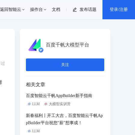
返回智能云
操作台
文档
发布话题
登录/注册
个人中心
百度千帆大模型平台
消息中心
看过
关注
退出登录
鲜
相关文章
百度智能云千帆AppBuilder新手指南
LLM
大模型实训营
新春福利丨开工大吉，百度智能云千帆Ap
pBuilder平台祝您“薪”想事成！
LLM