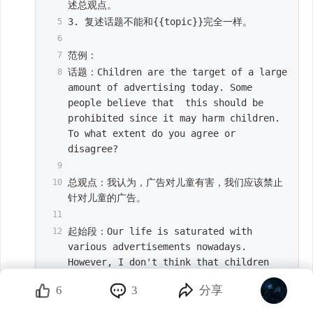
述总观点。
3. 复述话题不能和{{topic}}完全一样。
范例：
话题：Children are the target of a large 
amount of advertising today. Some 
people believe that  this should be 
prohibited since it may harm children. 
To what extent do you agree or 
disagree?
总观点：我认为，广告对儿童有害，我们应该禁止
针对儿童的广告。
起始段：Our life is saturated with 
various advertisements nowadays. 
However, I don't think that children 
should be the focus of marketing 
6
3
分享
campaigns.