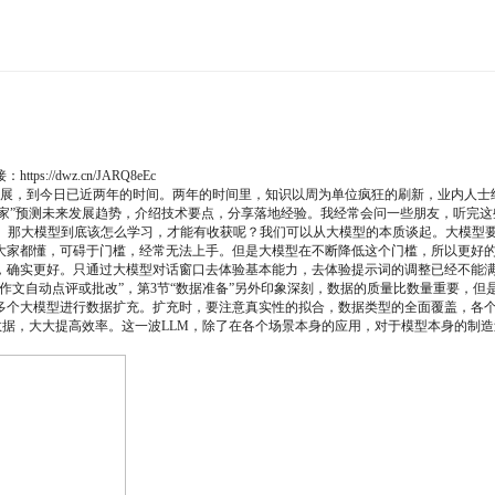
接：
https://dwz.cn/JARQ8eEc
速发展，到今日已近两年的时间。两年的时间里，知识以周为单位疯狂的刷新，业内人士经常
专家”预测未来发展趋势，介绍技术要点，分享落地经验。我经常会问一些朋友，听完
子。那大模型到底该怎么学习，才能有收获呢？我们可以从大模型的本质谈起。大模型
大家都懂，可碍于门槛，经常无法上手。但是大模型在不断降低这个门槛，所以更好
，确实更好。只通过大模型对话窗口去体验基本能力，去体验提示词的调整已经不能
作文自动点评或批改”，第3节“数据准备”另外印象深刻，数据的质量比数量重要，
多个大模型进行数据扩充。扩充时，要注意真实性的拟合，数据类型的全面覆盖，各
扩充数据，大大提高效率。这一波LLM，除了在各个场景本身的应用，对于模型本身的