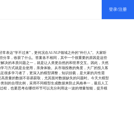
登录/注册
个人中心
表达“学不过来”，更何况在AI-NLP领域之外的“外行人”。大家听
消息中心
这些分享，收获了什么。答案各不相同，其中一个很重要的原因是这些
要解决的本质问题之一，就是让人类更自然的和世界交互。因此，天然
的学习方式就是去使用，亲身体验。从市场投教的角度，大厂的投入客
退出登录
满足很多学习者了，更深入的模型调整，知识挂载，是大家的共性需
但是高质量的数据不容易获取，尤其面对数据缺失的问题时。今天大模型
个类别的合理比例，采用不同模型生成数据来防止风格单一，最后人工
制造过程，也要思考在哪些环节可以充分利用这一波的增量智能，提升模