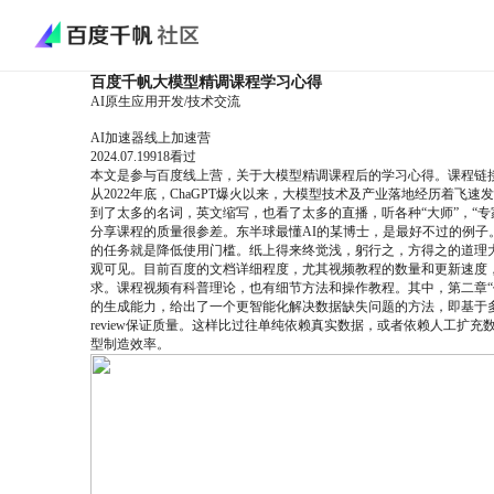
百度千帆大模型精调课程学习心得
AI原生应用开发
/
技术交流
AI加速器线上加速营
2024.07.19
918
看过
本文是参与百度线上营，关于大模型精调课程后的学习心得。课程链
从2022年底，ChaGPT爆火以来，大模型技术及产业落地经历着飞
到了太多的名词，英文缩写，也看了太多的直播，听各种“大师”，“
分享课程的质量很参差。东半球最懂AI的某博士，是最好不过的例
的任务就是降低使用门槛。纸上得来终觉浅，躬行之，方得之的道理
观可见。目前百度的文档详细程度，尤其视频教程的数量和更新速度
求。课程视频有科普理论，也有细节方法和操作教程。其中，第二章“
的生成能力，给出了一个更智能化解决数据缺失问题的方法，即基于
review保证质量。这样比过往单纯依赖真实数据，或者依赖人工
型制造效率。