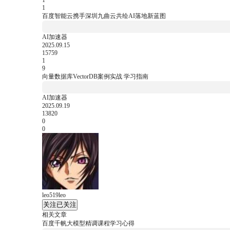
1
1
百度智能云携手深圳九曲云共绘AI落地新蓝图
AI加速器
2025.09.15
15759
1
9
向量数据库VectorDB案例实战 学习指南
AI加速器
2025.09.19
13820
0
0
leo519leo
关注
已关注
相关文章
百度千帆大模型精调课程学习心得