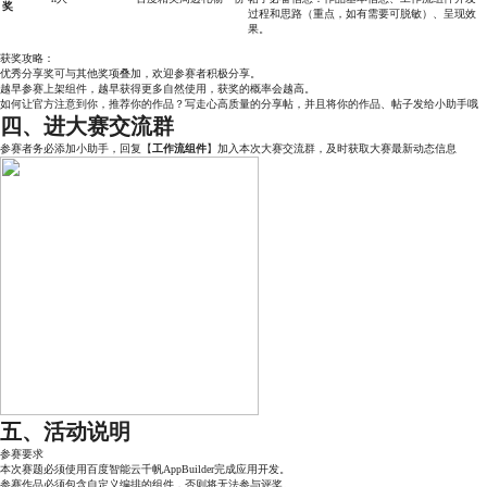
奖
过程和思路（重点，如有需要可脱敏）、呈现效
果。
获奖攻略：
优秀分享奖可与其他奖项叠加，欢迎参赛者积极分享。
越早参赛上架组件，越早获得更多自然使用，获奖的概率会越高。
如何让官方注意到你，推荐你的作品？写走心高质量的分享帖，并且将你的作品、帖子发给小助手哦
四、进大赛交流群
参赛者务必添加小助手，回复【
工作流组件
】加入本次大赛交流群，及时获取大赛最新动态信息
五、活动说明
参赛要求
本次赛题必须使用
百度智能云千帆AppBuilder
完成应用开发。
参赛作品必须包含
自定义编排的组件
，否则将无法参与评奖。