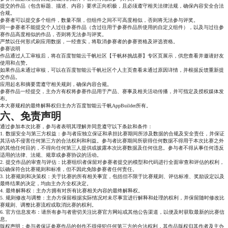
提交的作品（包含标题、描述、内容）要求正向积极，且必须遵守相关法律法规，确保内容安全合法
合规。
参赛者
可以提交多个组件，数量不限，
但组件之间不可高度相似，
否则将无法参与评奖。
同一参赛者不能提交个人过往参赛作品（含过往用于参赛作品所使用的自定义组件），以及与过往参
赛作品高度相似的作品，否则将
无法参与评奖。
严禁以任何形式刷应用数据
，一
经查实，将取消参赛者的参赛资格及评选资格。
参赛说明
作品通过人工审核后，将在百度智能云千帆社区
【千帆杯挑战赛】专区
页展示，供您查看并邀请好友
使用和点赞。
如果作品未通过审核，可以在百度智能云千帆社区个人主页查看未通过原因详情，并根据反馈重新提
交作品。
应用起名和摘要需遵守相关规则，确保内容合规。
参赛作品一经提交，主办方有权将参赛作品用于产品、赛事及相关活动传播，并可指定及授权媒体发
布。
本大赛规程的最终解释权归主办方百度智能云千帆AppBuilder所有。
六、免责声明
通过参加本次比赛，参与者表明其理解并同意遵守以下条款和条件：
1. 数据安全与第三方权益：参与者应独立保证和承担比赛期间所涉及数据的合规及安全责任，并保证
其活动不侵害任何第三方的合法权利和利益。参与者比赛期间所获得任何数据不得用于本次比赛之外
的其他任何目的，不得向任何第三人提供或披露本次比赛数据及任何信息。参与者不得从事任何违反
适用的法律、法规、规章或参赛协议的活动。
2. 提交作品的审查与评估：比赛组织者保留对参赛者提交的模型和代码进行全面审查和评估的权利，
以确保符合比赛规则和标准，但不因此免除参赛者任何责任。
3. 比赛规则和决策权：关于比赛的所有相关事宜，包括但不限于比赛规则、评估标准、奖励设定以及
最终结果的决定，均由主办方全权决定。
4. 最终解释权：主办方拥有对所有比赛相关内容的最终解释权。
5. 规则修改与调整：主办方保留根据实际情况对未尽事宜进行解释和处理的权利，并保留随时修改比
赛规则、调整比赛流程或取消比赛的权利。
6. 官方信息发布：请所有参与者密切关注比赛官方网站或其他公告渠道，以便及时获取最新的比赛信
息。
版权声明：参与者保证参赛作品的创作不得侵犯任何第三方的合法权利，其作品版权归其作者及主办