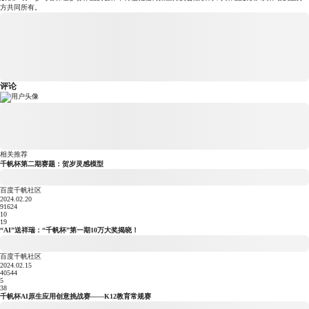
方共同所有。
评论
相关推荐
千帆杯第二期赛题：贺岁灵感模型
百度千帆社区
2024.02.20
91624
10
19
“AI”送祥瑞：“千帆杯”第一期10万大奖揭晓！
百度千帆社区
2024.02.15
40544
5
38
千帆杯AI原生应用创意挑战赛——K12教育常规赛