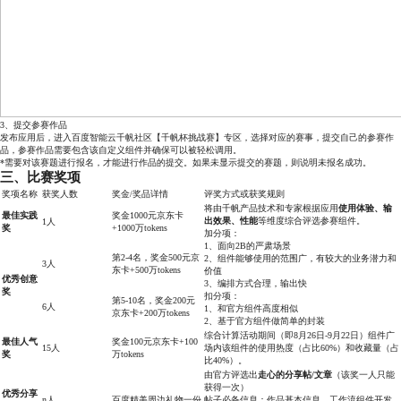
3、提交参赛作品
发布应用后，进入百度智能云千帆社区【
千帆杯挑战赛
】专区，选择对应的赛事，提交自己的参赛作
品，参赛作品需要包含该自定义组件并确保可以被轻松调用。
*需要对该赛题进行报名，才能进行作品的提交。如果未显示提交的赛题，则说明未报名成功。
三、比赛奖项
奖项名称
获奖人数
奖金/奖品详情
评奖方式或获奖规则
将由千帆产品技术和专家根据应用
使用体验、输
最佳实践
奖金1000元京东卡
出效果、性能
等维度综合评选参赛组件。
1人
奖
+1000万tokens
加分项：
1、面向2B的严肃场景
第2-4名，奖金500元京
2、组件能够使用的范围广，有较大的业务潜力和
3人
东卡+500万tokens
价值
优秀创意
3、编排方式合理，输出快
奖
扣分项：
第5-10名，奖金200元
6人
1、和官方组件高度相似
京东卡+200万tokens
2、基于官方组件做简单的封装
综合计算活动期间（即8月26日-9月22日）组件广
最佳人气
奖金100元京东卡+100
15人
场内该组件的使用热度（占比60%）和收藏量（占
奖
万tokens
比40%）。
由官方评选出
走心的分享帖/文章
（该奖一人只能
获得一次）
优秀分享
n人
百度精美周边礼物一份
帖子必备信息：作品基本信息、工作流组件开发