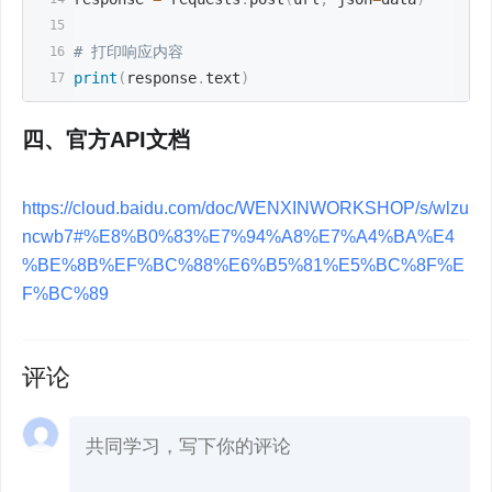
# 打印响应内容
print
(
response
.
text
)
四、官方API文档
https://cloud.baidu.com/doc/WENXINWORKSHOP/s/wlzu
ncwb7#%E8%B0%83%E7%94%A8%E7%A4%BA%E4
%BE%8B%EF%BC%88%E6%B5%81%E5%BC%8F%E
F%BC%89
评论