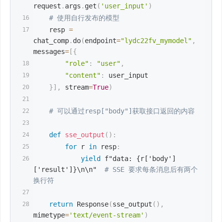
request
.
args
.
get
(
'user_input'
)
# 使用自行发布的模型
    resp 
=
chat_comp
.
do
(
endpoint
=
"lydc22fv_mymodel"
,
messages
=
[
{
"role"
:
"user"
,
"content"
:
 user_input
}
]
,
 stream
=
True
)
# 可以通过resp["body"]获取接口返回的内容
def
sse_output
(
)
:
for
 r 
in
 resp
:
yield
f"data: {r['body']
['result']}\n\n"
# SSE 要求每条消息后有两个
换行符  
return
 Response
(
sse_output
(
)
,
mimetype
=
'text/event-stream'
)