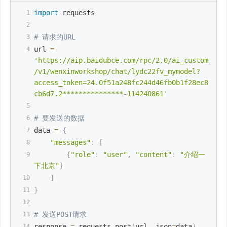
import
 requests
# 请求的URL
url 
=
'https://aip.baidubce.com/rpc/2.0/ai_custom
/v1/wenxinworkshop/chat/lydc22fv_mymodel?
access_token=24.0f51a248fc244d46fb0b1f28ec8
cb6d7.2***************-114240861'
# 要发送的数据
data 
=
{
"messages"
:
[
{
"role"
:
"user"
,
"content"
:
"介绍一
下北京"
}
]
}
# 发送POST请求
response 
=
 requests
.
post
(
url
,
 json
=
data
)