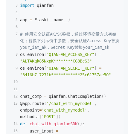
import
 qianfan
app 
=
 Flask
(
__name__
)
# 使用安全认证AK/SK鉴权，通过环境变量方式初始
化；替换下列示例中参数，安全认证Access Key替换
your_iam_ak，Secret Key替换your_iam_sk
os
.
environ
[
"QIANFAN_ACCESS_KEY"
]
=
"ALTAKqk85NxpK********C68BcS3"
os
.
environ
[
"QIANFAN_SECRET_KEY"
]
=
"3416b7f7271b************25c61757ae50"
chat_comp 
=
 qianfan
.
ChatCompletion
(
)
@app.route
(
'/chat_with_mymodel'
,
endpoint
=
'chat_with_mymodel'
,
methods
=
[
'POST'
]
)
def
chat_with_qianfanSDK
(
)
:
    user_input 
=