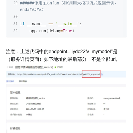
######使用qianfan SDK调用大模型流式返回示例-
end#######
if
 __name__ 
==
'__main__'
:
    app
.
run
(
debug
=
True
)
注意：上述代码中的endpoint="lydc22fv_mymodel"是
（服务详情页面）如下地址的最后部分，不是全部url。