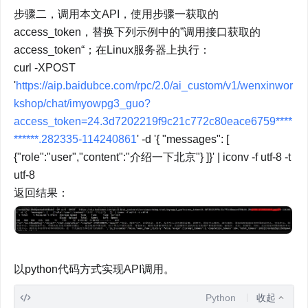
步骤二，调用本文API，使用步骤一获取的
access_token，替换下列示例中的”调用接口获取的
access_token“；在Linux服务器上执行：

curl -XPOST 
'
https://aip.baidubce.com/rpc/2.0/ai_custom/v1/wenxinwor
kshop/chat/imyowpg3_guo?
access_token=24.3d7202219f9c21c772c80eace6759****
******.282335-114240861
' -d '{ "messages": [ 
{"role":"user","content":"介绍一下北京"} ]}' | iconv -f utf-8 -t 
utf-8

返回结果：
以python代码方式实现API调用。
Python
收起