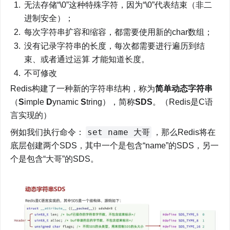
无法存储“\0”这种特殊字符，因为“\0”代表结束（非二
进制安全）；
每次字符串扩容和缩容，都需要使用新的char数组；
没有记录字符串的长度，每次都需要进行遍历到结
束、或者通过运算 才能知道长度。
不可修改
Redis构建了一种新的字符串结构，称为
简单动态字符串
（
S
imple 
D
ynamic 
S
tring），简称
SDS
。（Redis是C语
言实现的）
set name 大哥
例如我们执行命令：
，那么Redis将在
底层创建两个SDS，其中一个是包含“name”的SDS，另一
个是包含“大哥”的SDS。