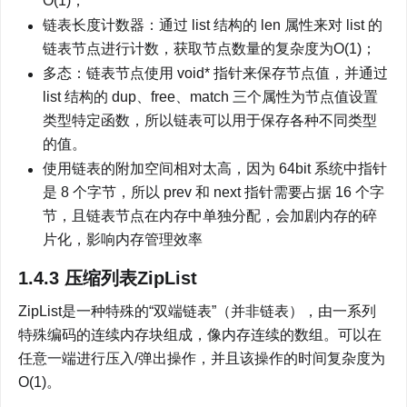
O(1)；
链表长度计数器：通过 list 结构的 len 属性来对 list 的
链表节点进行计数，获取节点数量的复杂度为O(1)；
多态：链表节点使用 void* 指针来保存节点值，并通过 
list 结构的 dup、free、match 三个属性为节点值设置
类型特定函数，所以链表可以用于保存各种不同类型
的值。
使用链表的附加空间相对太高，因为 64bit 系统中指针
是 8 个字节，所以 prev 和 next 指针需要占据 16 个字
节，且链表节点在内存中单独分配，会加剧内存的碎
片化，影响内存管理效率
1.4.3 压缩列表ZipList
ZipList是一种特殊的“双端链表”（并非链表），由一系列
特殊编码的连续内存块组成，像内存连续的数组。可以在
任意一端进行压入/弹出操作，并且该操作的时间复杂度为
O(1)。