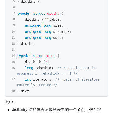
}
 dictEntry
;
typedef
struct
dictht
{
    dictEntry 
*
*
table
;
unsigned
long
 size
;
unsigned
long
 sizemask
;
unsigned
long
 used
;
}
 dictht
;
typedef
struct
dict
{
    dictht ht
[
2
]
;
long
 rehashidx
;
/* rehashing not in 
progress if rehashidx == -1 */
int
 iterators
;
/* number of iterators 
currently running */
}
 dict
;
其中：
dictEntry 结构体表示散列表中的一个节点，包含键