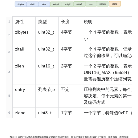
属性
类型
长度
说明
1
zlbytes
uint32_t
4字节
一个 4 字节的整数，表示
2
小
zltail
uint32_t
4字节
一个 4 字节的整数，记录
3
过这个偏移量，可以确定表
zllen
uint16_t
2字节
一个 2 字节的整数，表示
UINT16_MAX（6553
4
量需要遍历整个压缩列表才
entry
列表节点
不定
压缩列表中的元素，每个元
容决定。每个元素的第一个字节（
5
及编码方式
zlend
uint8_t
1字节
一个字节，特殊值0xFF（
6