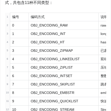
式，共包含11种不同类型：
编号
编码方式
说明
1
0
OBJ_ENCODING_RAW
raw
2
1
OBJ_ENCODING_INT
lon
3
2
OBJ_ENCODING_HT
hash
4
3
OBJ_ENCODING_ZIPMAP
已废
5
4
OBJ_ENCODING_LINKEDLIST
双端
6
5
OBJ_ENCODING_ZIPLIST
压缩
7
6
OBJ_ENCODING_INTSET
整数
8
7
OBJ_ENCODING_SKIPLIST
跳表
9
8
OBJ_ENCODING_EMBSTR
emb
10
9
OBJ_ENCODING_QUICKLIST
快速
11
10
OBJ_ENCODING_STREAM
Stre
12