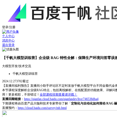
登录/注册
个人中心
消息中心
退出登录
【千帆大模型训练营】企业级 RAG 特性全解：保障生产环境问答零误
大模型开发
/
技术交流
千帆大模型训练营
2024.12.27
3702
看过
【直播间福利预告】直播间小助手评论区不定时发放千帆大模型平台不同金额代金
本节课程深度解析企业级RAG特点，包括离线解析、在线配置的功能效果、详解问
用！更多精彩，不容错过！
全部课程排期查看请详戳
！
直播回顾链接
：
https://qianfan.cloud.baidu.com/qianfandev/live/746538dba4
下期课程将由百度产品大咖和技术专家带你了解「
定制化与自动化如何推动 RAG 
直播预约：
https://cloud.baidu.com/survey/mb.html