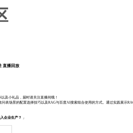
差 直播回放
券以及小礼品，届时请关注直播间哦！
数问表场景的配置选择技巧以及RAG与百度AI搜索组合使用的方式。通过实践展示R
融入企业生产？
」