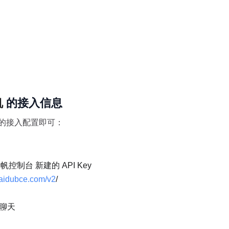
帆
 的接入信息
的接入配置即可：
控制台 新建的 API Key
.baidubce.com/v2
/
始聊天