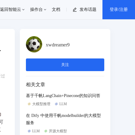
返回智能云
操作台
文档
发布话题
登录/注册
个人中心
服
xwdreamer9
消息中心
关注
退出登录
看过
相关文章
基于千帆LangChain+Pinecone的知识问答
大模型推理
LLM
助
在 Dify 中使用千帆modelbuilder的大模型
可
服务
工
LLM
开源大模型