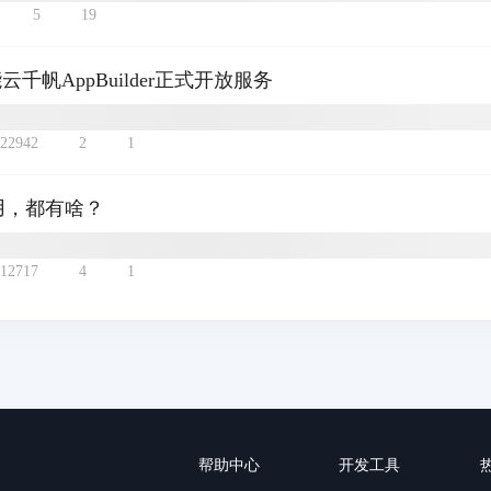
5
19
帆AppBuilder正式开放服务
22942
2
1
应用，都有啥？
12717
4
1
帮助中心
开发工具