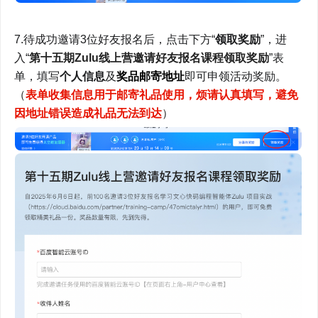
7.待成功邀请3位好友报名后，点击下方“
领取奖励
”，进
入“
第十五期Zulu线上营邀请好友报名课程领取奖励
”表
单，填写
个人信息
及
奖品邮寄地址
即可申领活动奖励。
（
表单收集信息用于邮寄礼品使用，烦请认真填写，避免
因地址错误造成礼品无法到达
）