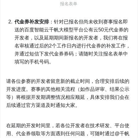
报名表单
代金券补发安排
：针对已报名但尚未收到赛事报名即
送的
百度智能云千帆大模型平台公有云50元代金券
的
开发者，以及延期期间新报名的开发者，我们将在报
名审核通过后的2个工作日内
进行代金券的补发工作，
并通过短信下发代金券券码；请随时关注报名表单中
填写的手机号码
。
请各位参赛的开发者留意新的截止时间，合理安排后续的
开发进度。赛事的其他相关流程（如作品评审、结果公示
等）将根据开发期调整情况相应顺延，具体安排我们会在
后续通过官方渠道及时通知大家。
在延期的开发时间里，若各位开发者在技术研发、平台使
用、代金券领取等方面遇到任何问题，可随时通过@千帆