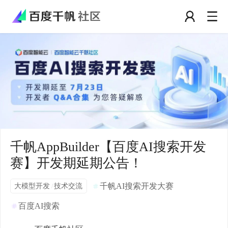
千帆AppBuilder【百度AI搜索开发
赛】开发期延期公告！
大模型开发
技术交流
千帆AI搜索开发大赛
/
百度AI搜索