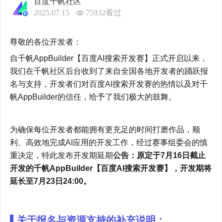
百度千帆社区
2025.07.15
75932
看过
尊敬的各位开发者：
自千帆AppBuilder【百度AI搜索开发赛】正式开启以来，
我们在千帆社区后台收到了来自全国各地开发者的踊跃报
名与支持，开发者们对百度AI搜索开发赛的热情以及对千
帆AppBuilder的信任，给予了我们极大的鼓舞。
为确保每位开发者都能拥有更充足的时间打磨作品，顺
利、高效地完成AI应用的开发工作，经过赛事组委会的慎
重决定，特此发布开发期延期
公告：原定于7月16日截止
开发的千帆AppBuilder【百度AI搜索开发赛】，开发期将
延长至7月23日24:00。
​▌
关于报名与资源支持的补充说明：