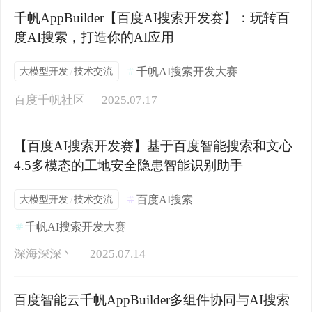
千帆AppBuilder【百度AI搜索开发赛】：玩转百
度AI搜索，打造你的AI应用
大模型开发
技术交流
千帆AI搜索开发大赛
/
百度千帆社区
2025.07.17
【百度AI搜索开发赛】基于百度智能搜索和文心
4.5多模态的工地安全隐患智能识别助手
大模型开发
技术交流
百度AI搜索
/
千帆AI搜索开发大赛
深海深深丶
2025.07.14
百度智能云千帆AppBuilder多组件协同与AI搜索