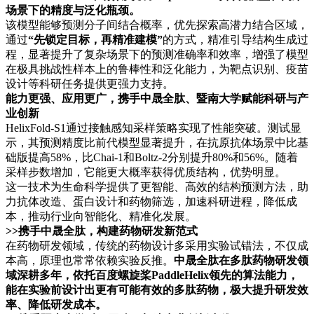
场景下的精度与泛化瓶颈。
该模型能够预测分子间结合概率，优先探索高潜力结合区域，
通过
“先锁定目标，再精准建模”
的方式，精准引导结构生成过
程，显著提升了复杂场景下的预测准确率和效率，增强了模型
在极具挑战性样本上的鲁棒性和泛化能力，为靶点识别、疫苗
设计等科研任务提供更强力支持。
能力更强、应用更广，携手中晟全肽、暨南大学赋能科研与产
业创新
HelixFold-S1通过接触感知采样策略实现了性能突破。测试显
示，其预测精度比前代模型显著提升，在抗原抗体场景中比基
础版提高58%，比Chai-1和Boltz-2分别提升80%和56%。随着
采样步数增加，它能更大概率获得优质结构，优势明显。
这一技术为生命科学提供了更智能、高效的结构预测方法，助
力抗体改造、蛋白设计和药物筛选，加速科研进程，降低成
本，推动行业向智能化、精准化发展。
>>携手中晟全肽，构建药物研发新范式
在药物研发领域，传统的药物设计多采用实验试错法，不仅成
本高，原理也常常依赖实验反推。
中晟全肽在多肽药物研发领
域深耕多年，依托百度螺旋桨PaddleHelix领先的算法能力，
能在实验前设计出更有可能有效的多肽药物，极大提升研发效
率、降低研发成本。