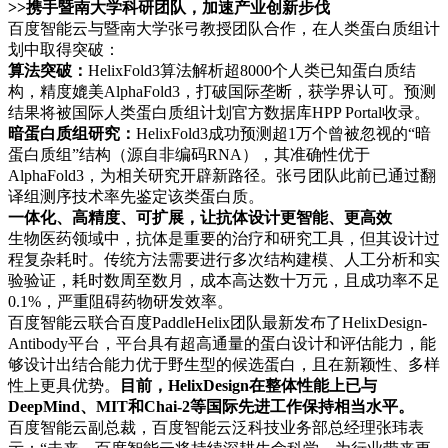
>>携手暨南大学科研团队，加速产业创新步伐
百度智能云与暨南大学张弓教授团队合作，在人类蛋白质组计
划中取得突破：
算法突破：
HelixFold3算法解析超8000个人类已知蛋白质结
构，精度媲美AlphaFold3，打破国际垄断，获学界认可。预测
结果将被国际人类蛋白质组计划官方数据库HPP Portal收录。
暗蛋白质组研究：
HelixFold3成功预测超1万个曾被忽视的“暗
蛋白质组”结构（源自非编码RNA），其准确性优于
AlphaFold3，为相关研究开辟新路径。张弓团队此前已通过翻
译组测序技术率先鉴定该类蛋白质。
一体化、高精度、可扩展，让抗体设计更智能、更高效
生物医药领域中，抗体是重要的治疗和研究工具，但其设计过
程复杂耗时。传统方法需要进行多次结构建模、人工分析和实
验验证，耗时数周至数月，成本高达数十万元，且成功率不足
0.1%，严重阻碍药物研发效率。
百度智能云联合百度PaddleHelix团队最新发布了HelixDesign-
Antibody平台，平台具有超高通量的蛋白设计和评估能力，能
够设计出结合能力优于野生型的候选蛋白，且在新颖性、多样
性上更具优势。
目前，HelixDesign在整体性能上已与
DeepMind、MIT和Chai-2等国际先进工作保持相当水平。
百度智能云副总裁，百度智能云泛科技业务部总经理张玮表