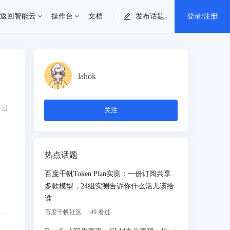
返回智能云
操作台
文档
发布话题
登录/注册
个人中心
lahok
消息中心
看过
关注
退出登录
热点话题
百度千帆Token Plan实测：一份订阅共享
多款模型，24组实测告诉你什么活儿该给
谁
百度千帆社区
49
看过