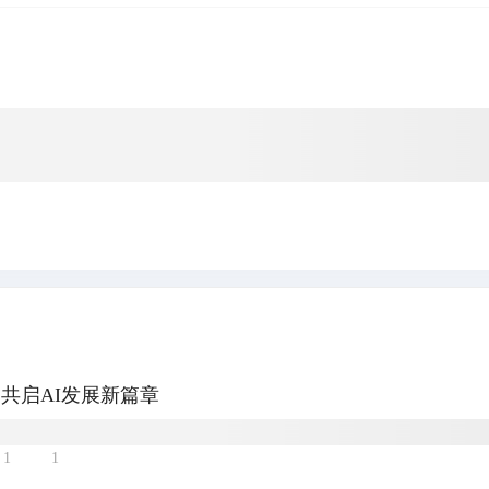
共启AI发展新篇章
1
1