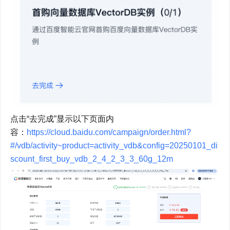
点击“去完成”显示以下页面内
容：
https://cloud.baidu.com/campaign/order.html?
#/vdb/activity~product=activity_vdb&config=20250101_di
scount_first_buy_vdb_2_4_2_3_3_60g_12m