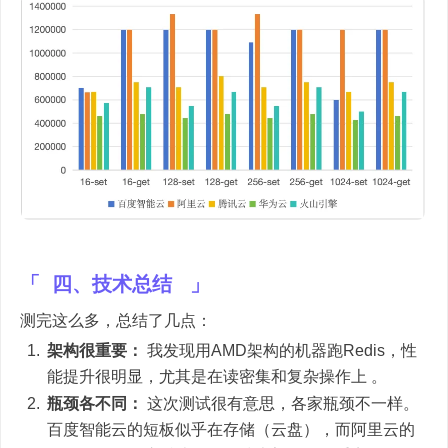
「  四、技术总结   」
测完这么多，总结了几点：
架构很重要： 
我发现用AMD架构的机器跑Redis，性
能提升很明显，尤其是在读密集和复杂操作上 。
瓶颈各不同： 
这次测试很有意思，各家瓶颈不一样。
百度智能云的短板似乎在存储（云盘），而阿里云的