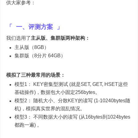
供大家参考：
「  一、评测方案  」
我们选用了
主从版、集群版两种架构：
主从版（8GB）
集群版（8分片 64GB）
模拟了三种最常用的场景：
模型1： KEY密集型测试 (就是SET, GET, HSET这些
基础操作)，数据包大小固定256bytes。
模型2： 随机大小、分散KEY的读写 (1-10240bytes随
机)，模拟真实世界的混乱情况。
模型3： 不同数据大小的读写 (从16bytes到1024bytes
都跑一遍) 。