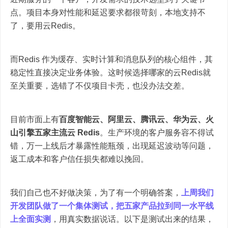
点。项目本身对性能和延迟要求都很苛刻，本地支持不
了，要用云Redis。
而Redis 作为缓存、实时计算和消息队列的核心组件，其
稳定性直接决定业务体验。这时候选择哪家的云Redis就
至关重要，选错了不仅项目卡壳，也没办法交差。
目前市面上有
百度智能云、阿里云、腾讯云、华为云、火
山引擎五家主流云 Redis
。
生产环境的客户服务容不得试
错，万一上线后才暴露性能瓶颈，出现延迟波动等问题，
返工成本和客户信任损失都难以挽回。
我们自己也不好做决策，为了有一个明确答案，
上周我们
开发团队做了一个集体测试，把五家产品拉到同一水平线
上全面实测
，用真实数据说话。以下是测试出来的结果，