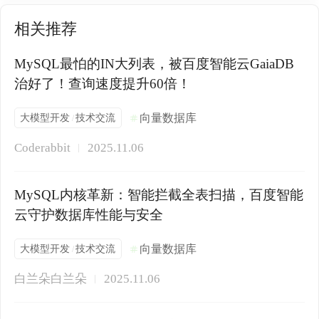
相关推荐
MySQL最怕的IN大列表，被百度智能云GaiaDB
治好了！查询速度提升60倍！
大模型开发
技术交流
向量数据库
/
Coderabbit
2025.11.06
MySQL内核革新：智能拦截全表扫描，百度智能
云守护数据库性能与安全
大模型开发
技术交流
向量数据库
/
白兰朵白兰朵
2025.11.06