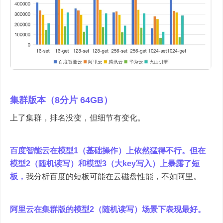
集群版本（8分片 64GB）
上了集群，排名没变，但细节有变化。
百度智能云在模型1（基础操作）上依然猛得不行。但在
模型2（随机读写）和模型3（大key写入）上暴露了短
板，
我分析百度的短板可能在云磁盘性能，不如阿里。
阿里云在集群版的模型2（随机读写）场景下表现最好。